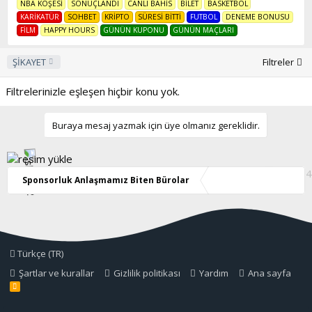
NBA KÖŞESİ
SONUÇLANDI
CANLI BAHİS
BİLET
BASKETBOL
KARİKATÜR
SOHBET
KRİPTO
SÜRESİ BİTTİ
FUTBOL
DENEME BONUSU
FİLM
HAPPY HOURS
GÜNÜN KUPONU
GÜNÜN MAÇLARI
ŞİKAYET
Filtreler
Filtrelerinizle eşleşen hiçbir konu yok.
Buraya mesaj yazmak için üye olmanız gereklidir.
Sponsorluk Anlaşmamız Biten Bürolar
Türkçe (TR)
Şartlar ve kurallar
Gizlilik politikası
Yardım
Ana sayfa
R
S
S