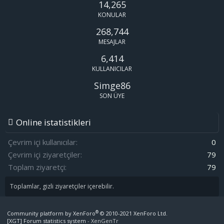
14,265
KONULAR
268,744
MESAJLAR
6,414
KULLANICILAR
Simge86
SON ÜYE
Online istatistikleri
Çevrim içi kullanıcılar
0
Çevrim içi ziyaretçiler
79
Toplam ziyaretçi
79
Toplamlar, gizli ziyaretçiler içerebilir.
®
Community platform by XenForo
© 2010-2021 XenForo Ltd.
[XGT] Forum statistics system
- XenGenTr