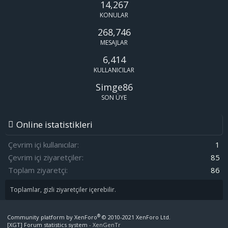
14,267
KONULAR
268,746
MESAJLAR
6,414
KULLANICILAR
Simge86
SON ÜYE
Online istatistikleri
Çevrim içi kullanıcılar
1
Çevrim içi ziyaretçiler
85
Toplam ziyaretçi
86
Toplamlar, gizli ziyaretçiler içerebilir.
®
Community platform by XenForo
© 2010-2021 XenForo Ltd.
[XGT] Forum statistics system
- XenGenTr