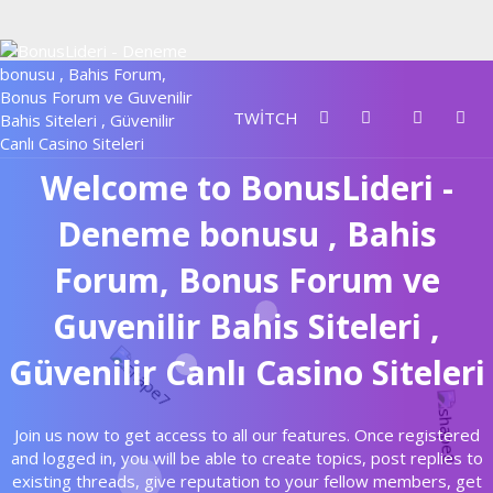
Forumlar
TWİTCH
Welcome to BonusLideri -
Deneme bonusu , Bahis
Forum, Bonus Forum ve
Guvenilir Bahis Siteleri ,
Güvenilir Canlı Casino Siteleri
Join us now to get access to all our features. Once registered
and logged in, you will be able to create topics, post replies to
existing threads, give reputation to your fellow members, get