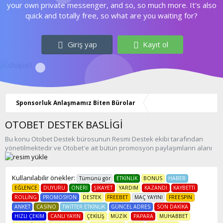
your own private messenger, and so, so much more. It's also
quick and totally free, so what are you waiting for?
Giriş yap
Kayıt ol
Sponsorluk Anlaşmamız Biten Bürolar
OTOBET DESTEK BASLİGİ
Bu konu Otobet Destek bürosunun Resmi Destek ekibi tarafından
yönetilmektedir ve Otobet'e ait bütün promosyon paylaşımların alanı
Kullanılabilir önekler:
Tümünü gör
ETKİNLİK
BONUS
HABER
EĞLENCE
DUYURU
ÖNERİ
ŞİKAYET
YARDIM
KAZANDI
KAYBETTİ
ROLLİNG
PROMOSYON
DESTEK
FREEBET
MAÇ YAYINI
FREESPIN
ANKET
CASİNO
TWİTTER ETKİNLİK
GÜNCEL ADRES
SON DAKİKA
HIZLI ÇEKİM
CANLI YAYIN
ÇEKİLİŞ
MÜZİK
PAPARA
MUHABBET