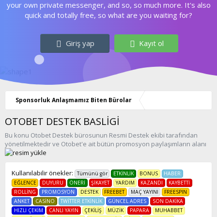
your own private messenger, and so, so much more. It's also
quick and totally free, so what are you waiting for?
Giriş yap
Kayıt ol
Sponsorluk Anlaşmamız Biten Bürolar
OTOBET DESTEK BASLİGİ
Bu konu Otobet Destek bürosunun Resmi Destek ekibi tarafından
yönetilmektedir ve Otobet'e ait bütün promosyon paylaşımların alanı
Kullanılabilir önekler:
Tümünü gör
ETKİNLİK
BONUS
HABER
EĞLENCE
DUYURU
ÖNERİ
ŞİKAYET
YARDIM
KAZANDI
KAYBETTİ
ROLLİNG
PROMOSYON
DESTEK
FREEBET
MAÇ YAYINI
FREESPIN
ANKET
CASİNO
TWİTTER ETKİNLİK
GÜNCEL ADRES
SON DAKİKA
HIZLI ÇEKİM
CANLI YAYIN
ÇEKİLİŞ
MÜZİK
PAPARA
MUHABBET