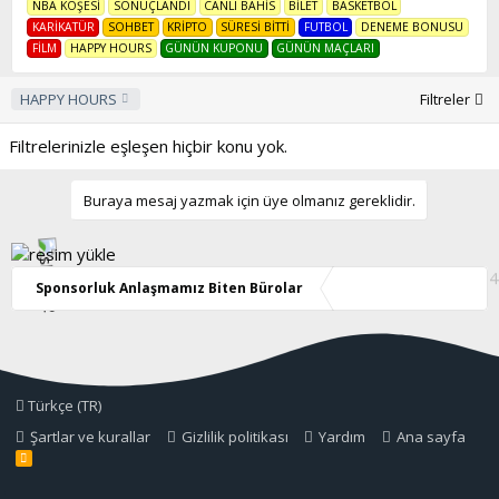
NBA KÖŞESİ
SONUÇLANDI
CANLI BAHİS
BİLET
BASKETBOL
KARİKATÜR
SOHBET
KRİPTO
SÜRESİ BİTTİ
FUTBOL
DENEME BONUSU
FİLM
HAPPY HOURS
GÜNÜN KUPONU
GÜNÜN MAÇLARI
HAPPY HOURS
Filtreler
Filtrelerinizle eşleşen hiçbir konu yok.
Buraya mesaj yazmak için üye olmanız gereklidir.
Sponsorluk Anlaşmamız Biten Bürolar
Türkçe (TR)
Şartlar ve kurallar
Gizlilik politikası
Yardım
Ana sayfa
R
S
S