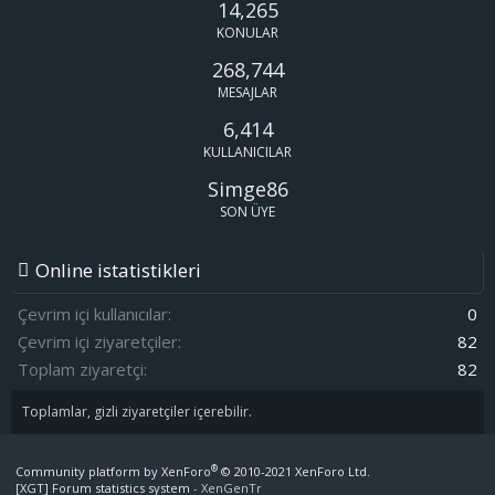
14,265
KONULAR
268,744
MESAJLAR
6,414
KULLANICILAR
Simge86
SON ÜYE
Online istatistikleri
Çevrim içi kullanıcılar
0
Çevrim içi ziyaretçiler
82
Toplam ziyaretçi
82
Toplamlar, gizli ziyaretçiler içerebilir.
®
Community platform by XenForo
© 2010-2021 XenForo Ltd.
[XGT] Forum statistics system
- XenGenTr