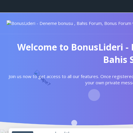
Welcome to BonusLideri -
Bahis S
Join us now to get access to all our features. Once registere
your own private messen