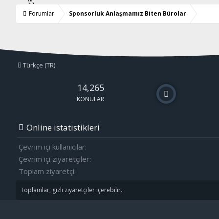
Forumlar
Sponsorluk Anlaşmamız Biten Bürolar
Türkçe (TR)
14,265
KONULAR
Online istatistikleri
Çevrim içi kullanıcılar
Çevrim içi ziyaretçiler
Toplam ziyaretçi
Toplamlar, gizli ziyaretçiler içerebilir.