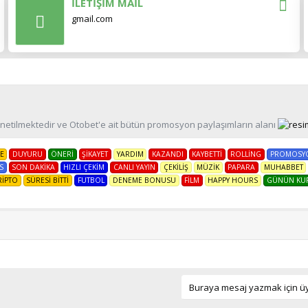
İLETİŞİM MAİL
gmail.com
etilmektedir ve Otobet'e ait bütün promosyon paylaşımların alanı
E
DUYURU
ÖNERİ
ŞİKAYET
YARDIM
KAZANDI
KAYBETTİ
ROLLİNG
PROMOSY
S
SON DAKİKA
HIZLI ÇEKİM
CANLI YAYIN
ÇEKİLİŞ
MÜZİK
PAPARA
MUHABBET
RİPTO
SÜRESİ BİTTİ
FUTBOL
DENEME BONUSU
FİLM
HAPPY HOURS
GÜNÜN KU
Buraya mesaj yazmak için üy