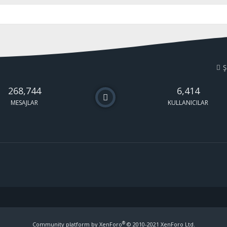
Ş
268,744
6,414
MESAJLAR
KULLANICILAR
®
Community platform by XenForo
© 2010-2021 XenForo Ltd.