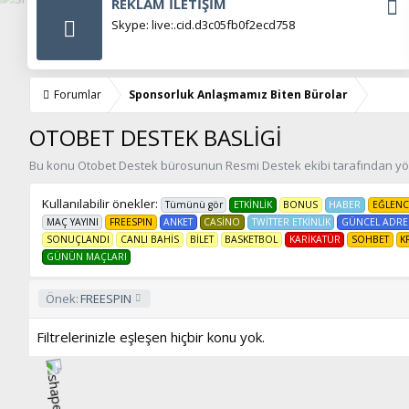
REKLAM İLETİŞİM
Skype: live:.cid.d3c05fb0f2ecd758
Forumlar
Sponsorluk Anlaşmamız Biten Bürolar
OTOBET DESTEK BASLİGİ
Bu konu Otobet Destek bürosunun Resmi Destek ekibi tarafından yön
Kullanılabilir önekler:
Tümünü gör
ETKİNLİK
BONUS
HABER
EĞLENC
MAÇ YAYINI
FREESPIN
ANKET
CASİNO
TWİTTER ETKİNLİK
GÜNCEL ADRE
SONUÇLANDI
CANLI BAHİS
BİLET
BASKETBOL
KARİKATÜR
SOHBET
K
GÜNÜN MAÇLARI
Önek:
FREESPIN
Filtrelerinizle eşleşen hiçbir konu yok.