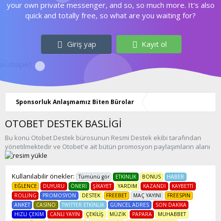
your own private messenger, and so, so much more. It's also
quick and totally free, so what are you waiting for?
Giriş yap
Kayıt ol
Sponsorluk Anlaşmamız Biten Bürolar
OTOBET DESTEK BASLİGİ
Bu konu Otobet Destek bürosunun Resmi Destek ekibi tarafından
yönetilmektedir ve Otobet'e ait bütün promosyon paylaşımların alanı
Kullanılabilir önekler:
Tümünü gör
ETKİNLİK
BONUS
HABER
EĞLENCE
DUYURU
ÖNERİ
ŞİKAYET
YARDIM
KAZANDI
KAYBETTİ
ROLLİNG
PROMOSYON
DESTEK
FREEBET
MAÇ YAYINI
FREESPIN
ANKET
CASİNO
TWİTTER ETKİNLİK
GÜNCEL ADRES
SON DAKİKA
HIZLI ÇEKİM
CANLI YAYIN
ÇEKİLİŞ
MÜZİK
PAPARA
MUHABBET