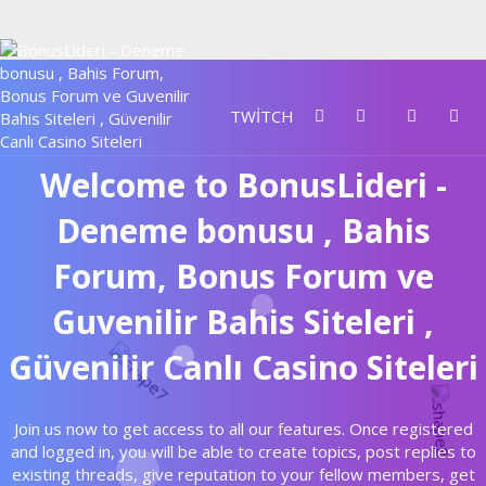
Forumlar
TWİTCH
Welcome to BonusLideri -
Deneme bonusu , Bahis
Forum, Bonus Forum ve
Guvenilir Bahis Siteleri ,
Güvenilir Canlı Casino Siteleri
Join us now to get access to all our features. Once registered
and logged in, you will be able to create topics, post replies to
existing threads, give reputation to your fellow members, get