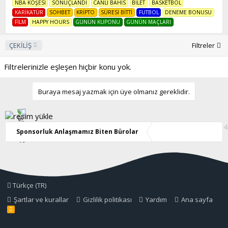
NBA KÖŞESİ
SONUÇLANDI
CANLI BAHİS
BİLET
BASKETBOL
KARİKATÜR
SOHBET
KRİPTO
SÜRESİ BİTTİ
FUTBOL
DENEME BONUSU
FİLM
HAPPY HOURS
GÜNÜN KUPONU
GÜNÜN MAÇLARI
ÇEKİLİŞ
Filtreler
Filtrelerinizle eşleşen hiçbir konu yok.
Buraya mesaj yazmak için üye olmanız gereklidir.
Sponsorluk Anlaşmamız Biten Bürolar
Türkçe (TR)
Şartlar ve kurallar
Gizlilik politikası
Yardım
Ana sayfa
R
S
S