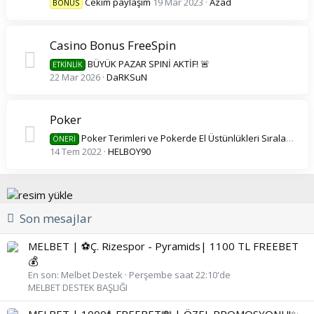
Cekim paylaşım
19 Mar 2023
Azad
BONUS
Casino Bonus FreeSpin
BÜYÜK PAZAR SPINİ AKTİF! 🚨
ETKİNLİK
22 Mar 2026
DaRKSuN
Poker
Poker Terimleri ve Pokerde El Üstünlükleri Sıralaması Nelerdir ?
ÖNERİ
14 Tem 2022
HELBOY90
Son mesajlar
MELBET | ⚽Ç. Rizespor - Pyramids| 1100 TL FREEBET
💰
En son: Melbet Destek
Perşembe saat 22:10'de
MELBET DESTEK BAŞLIĞI
MELBET | 1000₺ FREEBET💸 | ÖZEL PROMOSYONU!✨