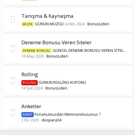
Tanışma & Kaynaşma
GÜNÜN MÜZİGİ
24 Nis 2024
BonusLideri
MÜZİK
Deneme Bonusu Veren Siteler
GÜNCEL DENEME BONUSU VEREN SİTELER
DENEME BONUSU
16 May 2026
BonusLideri
Rolling
GÜNÜN ROLLİNG KUPONU
ROLLİNG
14 Şub 2024
BonusLideri
Anketler
Forumumuzdan Memnunmusunuz ?
ANKET
2 Eki 2025
despara34