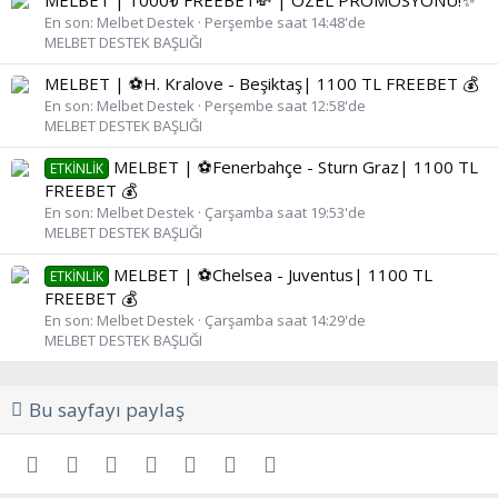
En son: Melbet Destek
Perşembe saat 14:48'de
MELBET DESTEK BAŞLIĞI
MELBET | ⚽H. Kralove - Beşiktaş| 1100 TL FREEBET 💰
En son: Melbet Destek
Perşembe saat 12:58'de
MELBET DESTEK BAŞLIĞI
MELBET | ⚽Fenerbahçe - Sturn Graz| 1100 TL
ETKİNLİK
FREEBET 💰
En son: Melbet Destek
Çarşamba saat 19:53'de
MELBET DESTEK BAŞLIĞI
MELBET | ⚽Chelsea - Juventus| 1100 TL
ETKİNLİK
FREEBET 💰
En son: Melbet Destek
Çarşamba saat 14:29'de
MELBET DESTEK BAŞLIĞI
Bu sayfayı paylaş
Facebook
Twitter
Reddit
Pinterest
Tumblr
WhatsApp
E-posta