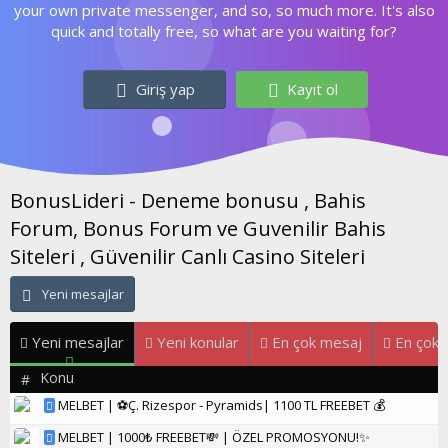
your own private messenger, and so, so much more. It's also
quick and totally free, so what are you waiting for?
Giriş yap
Kayıt ol
BonusLideri - Deneme bonusu , Bahis
Forum, Bonus Forum ve Guvenilir Bahis
Siteleri , Güvenilir Canlı Casino Siteleri
Yeni mesajlar
Yeni mesajlar
Yeni konular
En çok mesaj
En çok 
Konu
#
MELBET | ⚽Ç. Rizespor - Pyramids| 1100 TL FREEBET 💰
MELBET | 1000₺ FREEBET💸 | ÖZEL PROMOSYONU!✨