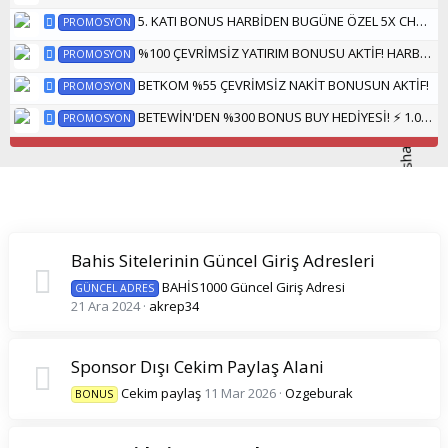
5. KATI BONUS HARBİDEN BUGÜNE ÖZEL 5X CHALLENGE BAŞLADI!! YATIRIMINI YAP, YATIRDIĞINI 5X YAP. 5 X DE BİZ EKLEYELİM!
PROMOSYON
%100 ÇEVRİMSİZ YATIRIM BONUSU AKTİF! HARBİWİN ✅ Bugüne özel yapacağın yatırıma %100 çevrimsiz yatırım bonusun hazır!
PROMOSYON
BETKOM %55 ÇEVRİMSİZ NAKİT BONUSUN AKTİF!
PROMOSYON
BETEWİN'DEN %300 BONUS BUY HEDİYESİ! ⚡️ 1.000₺ Yatırımına toplamda 3.000₺ bonus buy hediye!
PROMOSYON
Bonus Lideri Forum
Bahis Sitelerinin Güncel Giriş Adresleri
BAHİS1000 Güncel Giriş Adresi
GÜNCEL ADRES
21 Ara 2024
akrep34
Sponsor Dışı Cekim Paylaş Alani
Cekim paylaş
11 Mar 2026
Ozgeburak
BONUS