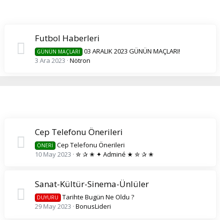
FUTBOL VE BAHİS HABERLERİ
Futbol Haberleri
03 ARALIK 2023 GÜNÜN MAÇLARI!
GÜNÜN MAÇLARI
3 Ara 2023
Nötron
HERTELDEN
Cep Telefonu Önerileri
Cep Telefonu Önerileri
ÖNERİ
10 May 2023
✮ ✰ ✬ ✦ Adminé ★ ✮ ✰ ✬
Sanat-Kültür-Sinema-Ünlüler
Tarihte Bugün Ne Oldu ?
DUYURU
29 May 2023
BonusLideri