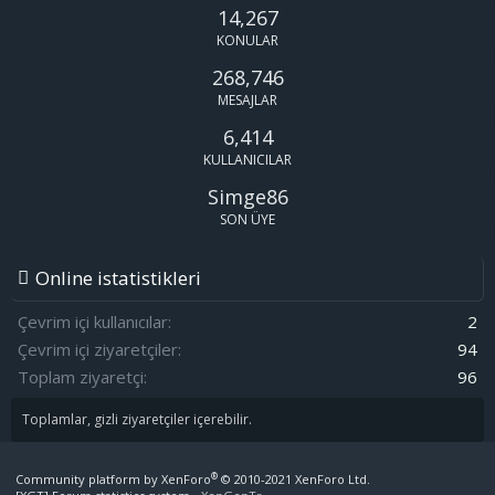
14,267
KONULAR
268,746
MESAJLAR
6,414
KULLANICILAR
Simge86
SON ÜYE
Online istatistikleri
Çevrim içi kullanıcılar
2
Çevrim içi ziyaretçiler
94
Toplam ziyaretçi
96
Toplamlar, gizli ziyaretçiler içerebilir.
®
Community platform by XenForo
© 2010-2021 XenForo Ltd.