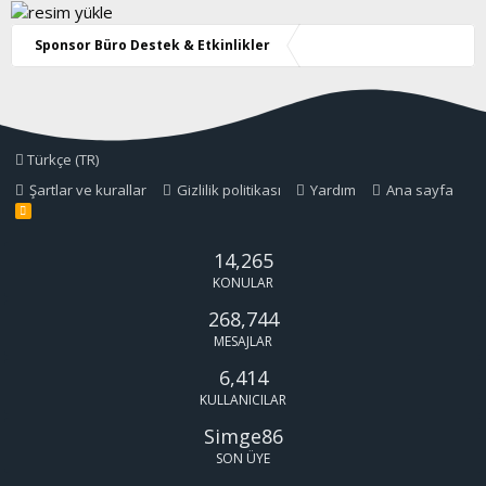
Sponsor Büro Destek & Etkinlikler
Türkçe (TR)
Şartlar ve kurallar
Gizlilik politikası
Yardım
Ana sayfa
R
S
S
14,265
KONULAR
268,744
MESAJLAR
6,414
KULLANICILAR
Simge86
SON ÜYE