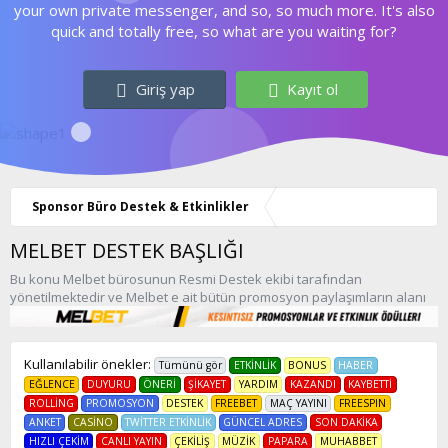
your own private messenger, and so, so much more. It's also
quick and totally free, so what are you waiting for?
Giriş yap
Kayıt ol
Sponsor Büro Destek & Etkinlikler
MELBET DESTEK BAŞLIĞI
Bu konu Melbet bürosunun Resmi Destek ekibi tarafından
yönetilmektedir ve Melbet e ait bütün promosyon paylaşımların alanı
Kullanılabilir önekler:
Tümünü gör
ETKİNLİK
BONUS
HABER
EĞLENCE
DUYURU
ÖNERİ
ŞİKAYET
YARDIM
KAZANDI
KAYBETTİ
ROLLİNG
PROMOSYON
DESTEK
FREEBET
MAÇ YAYINI
FREESPIN
ANKET
CASİNO
TWİTTER ETKİNLİK
GÜNCEL ADRES
SON DAKİKA
HIZLI ÇEKİM
CANLI YAYIN
ÇEKİLİŞ
MÜZİK
PAPARA
MUHABBET