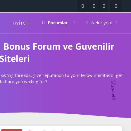
Forumlar
Neler yeni
TWİTCH
 Bonus Forum ve Guvenilir
Siteleri
 existing threads, give reputation to your fellow members, get
hat are you waiting for?