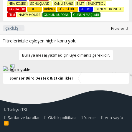
NBA KÖŞESİ
SONUÇLANDI
CANLI BAHİS
BİLET
BASKETBOL
KARİKATÜR
SOHBET
KRİPTO
SÜRESİ BİTTİ
FUTBOL
DENEME BONUSU
FİLM
HAPPY HOURS
GÜNÜN KUPONU
GÜNÜN MAÇLARI
ÇEKİLİŞ
Filtreler
Filtrelerinizle eşleşen hiçbir konu yok.
Buraya mesaj yazmak için üye olmanız gereklidir.
Sponsor Büro Destek & Etkinlikler
Türkçe (TR)
Şartlar ve kurallar
Gizlilik politikası
Yardım
Ana sayfa
R
S
S