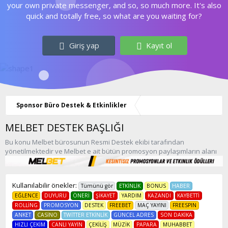
your own private messenger, and so, so much more. It's also
quick and totally free, so what are you waiting for?
Giriş yap
Kayıt ol
Sponsor Büro Destek & Etkinlikler
MELBET DESTEK BAŞLIĞI
Bu konu Melbet bürosunun Resmi Destek ekibi tarafından
yönetilmektedir ve Melbet e ait bütün promosyon paylaşımların alanı
Kullanılabilir önekler:
Tümünü gör
ETKİNLİK
BONUS
HABER
EĞLENCE
DUYURU
ÖNERİ
ŞİKAYET
YARDIM
KAZANDI
KAYBETTİ
ROLLİNG
PROMOSYON
DESTEK
FREEBET
MAÇ YAYINI
FREESPIN
ANKET
CASİNO
TWİTTER ETKİNLİK
GÜNCEL ADRES
SON DAKİKA
HIZLI ÇEKİM
CANLI YAYIN
ÇEKİLİŞ
MÜZİK
PAPARA
MUHABBET