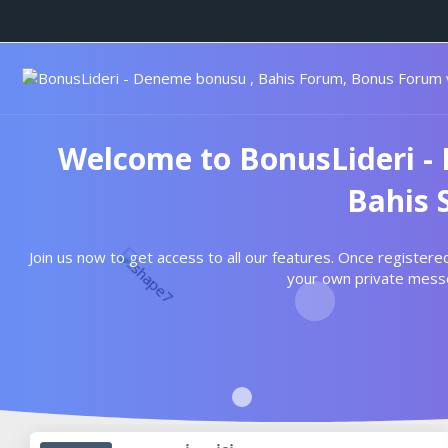
Welcome to BonusLideri -
Bahis S
Join us now to get access to all our features. Once registere
your own private messen