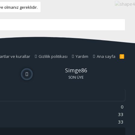
e olmanız gereklidir.
artlar ve kurallar
Gizlilik politikası
Yardım
Ana sayfa
R
S
S
Simge86
SON ÜYE
0
33
33