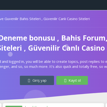
 Deneme bonusu , Bahis Forum,
iteleri , Güvenilir Canlı Casino 
d and logged in, you will be able to create topics, post replies to
ger, and so, so much more. It's also quick and totally free, so w
Giriş yap
Kayıt ol