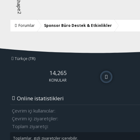
Forumlar
Sponsor Büro Destek & Etkinlikler
Türkçe (TR)
14,265
KONULAR
Online istatistikleri
Çevrim içi kullanıcılar
Çevrim içi ziyaretçiler
Toplam ziyaretçi
Toplamlar, gizli ziyaretçiler içerebilir.