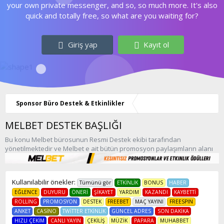
your own private messenger, and so, so much more. It's also
quick and totally free, so what are you waiting for?
Giriş yap
Kayıt ol
Sponsor Büro Destek & Etkinlikler
MELBET DESTEK BAŞLIĞI
Bu konu Melbet bürosunun Resmi Destek ekibi tarafından
yönetilmektedir ve Melbet e ait bütün promosyon paylaşımların alanı
Kullanılabilir önekler:
Tümünü gör
ETKİNLİK
BONUS
HABER
EĞLENCE
DUYURU
ÖNERİ
ŞİKAYET
YARDIM
KAZANDI
KAYBETTİ
ROLLİNG
PROMOSYON
DESTEK
FREEBET
MAÇ YAYINI
FREESPIN
ANKET
CASİNO
TWİTTER ETKİNLİK
GÜNCEL ADRES
SON DAKİKA
HIZLI ÇEKİM
CANLI YAYIN
ÇEKİLİŞ
MÜZİK
PAPARA
MUHABBET