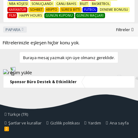
NBA KÖŞESİ
SONUÇLANDI
CANLI BAHİS
BİLET
BASKETBOL
KARİKATÜR
SOHBET
KRİPTO
SÜRESİ BİTTİ
FUTBOL
DENEME BONUSU
FİLM
HAPPY HOURS
GÜNÜN KUPONU
GÜNÜN MAÇLARI
PAPARA
Filtreler
Filtrelerinizle eşleşen hiçbir konu yok.
Buraya mesaj yazmak için üye olmanız gereklidir.
Sponsor Büro Destek & Etkinlikler
Türkçe (TR)
Şartlar ve kurallar
Gizlilik politikası
Yardım
Ana sayfa
R
S
S