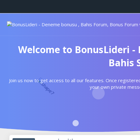
Welcome to BonusLideri -
Bahis S
Join us now to get access to all our features. Once registere
your own private messen