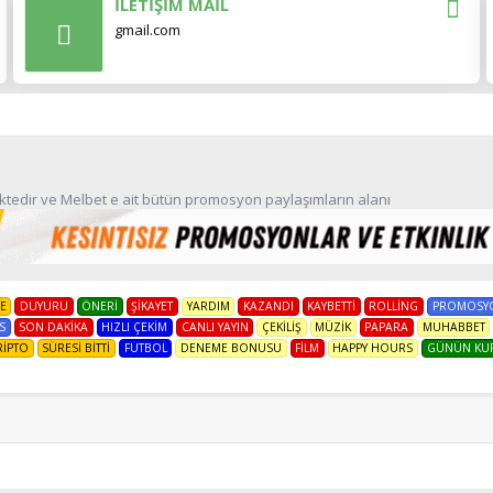
İLETİŞİM MAİL
gmail.com
tedir ve Melbet e ait bütün promosyon paylaşımların alanı
E
DUYURU
ÖNERİ
ŞİKAYET
YARDIM
KAZANDI
KAYBETTİ
ROLLİNG
PROMOSY
S
SON DAKİKA
HIZLI ÇEKİM
CANLI YAYIN
ÇEKİLİŞ
MÜZİK
PAPARA
MUHABBET
RİPTO
SÜRESİ BİTTİ
FUTBOL
DENEME BONUSU
FİLM
HAPPY HOURS
GÜNÜN KU