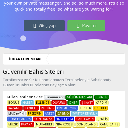
your own private messenger, and so, so much more. It's also
quick and totally free, so what are you waiting for?
Giriş yap
Kayıt ol
İDDAA FORUMLARI
Güvenilir Bahis Siteleri
Tarafımızca ve Siz Kullanıcılarımızın Tercübeleriyle Sabitlenmiş
Güvenilir Bahis Bürolarının Paylaşma Alanı
Kullanılabilir önekler:
Tümünü gör
GÜNÜN MAÇLARI
ETKİNLİK
BONUS
HABER
EĞLENCE
DUYURU
ÖNERİ
ŞİKAYET
YARDIM
KAZANDI
KAYBETTİ
ROLLİNG
PROMOSYON
DESTEK
FREEBET
MAÇ YAYINI
FREESPIN
ANKET
CASİNO
TWİTTER ETKİNLİK
GÜNCEL ADRES
SON DAKİKA
HIZLI ÇEKİM
CANLI YAYIN
ÇEKİLİŞ
MÜZİK
PAPARA
MUHABBET
NBA KÖŞESİ
SONUÇLANDI
CANLI BAHİS