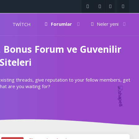
Forumlar
Neler yeni
TWİTCH
 Bonus Forum ve Guvenilir
Siteleri
 existing threads, give reputation to your fellow members, get
hat are you waiting for?