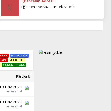
Eğlencenin Adresi!
Eğlencenin ve Kazancın Tek Adresi!
OLLİNG
PROMOSYON
APARA
MUHABBET
S
GÜNÜN KUPONU
Filtreler
10 Haz 2023
ertantemel
10 Haz 2023
ertantemel