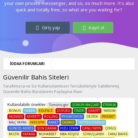
your own private messenger, and so, so much more. It's also
quick and totally free, so what are you waiting for?
Giriş yap
Kayıt ol
İDDAA FORUMLARI
Güvenilir Bahis Siteleri
Tarafımızca ve Siz Kullanıcılarımızın Tercübeleriyle Sabitlenmiş
Güvenilir Bahis Bürolarının Paylaşma Alanı
Kullanılabilir önekler:
Tümünü gör
GÜNÜN MAÇLARI
ETKİNLİK
BONUS
HABER
EĞLENCE
DUYURU
ÖNERİ
ŞİKAYET
YARDIM
KAZANDI
KAYBETTİ
ROLLİNG
PROMOSYON
DESTEK
FREEBET
MAÇ YAYINI
FREESPIN
ANKET
CASİNO
TWİTTER ETKİNLİK
GÜNCEL ADRES
SON DAKİKA
HIZLI ÇEKİM
CANLI YAYIN
ÇEKİLİŞ
MÜZİK
PAPARA
MUHABBET
NBA KÖŞESİ
SONUÇLANDI
CANLI BAHİS