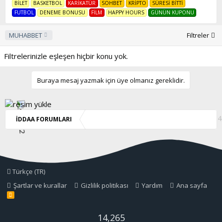
BİLET
BASKETBOL
KARİKATÜR
SOHBET
KRİPTO
SÜRESİ BİTTİ
FUTBOL
DENEME BONUSU
FİLM
HAPPY HOURS
GÜNÜN KUPONU
MUHABBET
Filtreler
Filtrelerinizle eşleşen hiçbir konu yok.
Buraya mesaj yazmak için üye olmanız gereklidir.
İDDAA FORUMLARI
Türkçe (TR)
Şartlar ve kurallar
Gizlilik politikası
Yardım
Ana sayfa
R
S
S
14,265