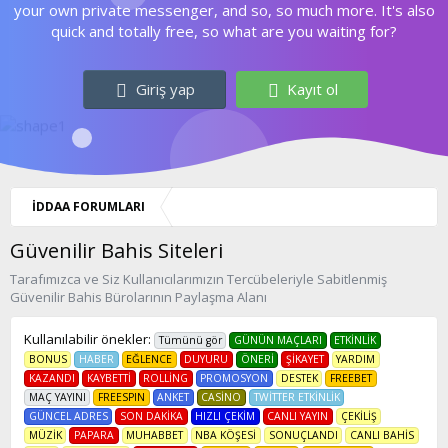
your own private messenger, and so, so much more. It's also
quick and totally free, so what are you waiting for?
Giriş yap
Kayıt ol
İDDAA FORUMLARI
Güvenilir Bahis Siteleri
Tarafımızca ve Siz Kullanıcılarımızın Tercübeleriyle Sabitlenmiş
Güvenilir Bahis Bürolarının Paylaşma Alanı
Kullanılabilir önekler:
Tümünü gör
GÜNÜN MAÇLARI
ETKİNLİK
BONUS
HABER
EĞLENCE
DUYURU
ÖNERİ
ŞİKAYET
YARDIM
KAZANDI
KAYBETTİ
ROLLİNG
PROMOSYON
DESTEK
FREEBET
MAÇ YAYINI
FREESPIN
ANKET
CASİNO
TWİTTER ETKİNLİK
GÜNCEL ADRES
SON DAKİKA
HIZLI ÇEKİM
CANLI YAYIN
ÇEKİLİŞ
MÜZİK
PAPARA
MUHABBET
NBA KÖŞESİ
SONUÇLANDI
CANLI BAHİS