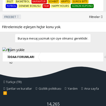
BİLET
BASKETBOL
KARİKATÜR
SOHBET
KRİPTO
SÜRESİ BİTTİ
FUTBOL
DENEME BONUSU
FİLM
HAPPY HOURS
GÜNÜN KUPONU
FREEBET
Filtreler
Filtrelerinizle eşleşen hiçbir konu yok.
Buraya mesaj yazmak için üye olmanız gereklidir.
İDDAA FORUMLARI
Türkçe (TR)
Şartlar ve kurallar
Gizlilik politikası
Yardım
Ana sayfa
R
S
S
14,265