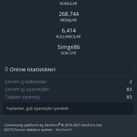
KONULAR
268,744
MESAJLAR
6,414
KULLANICILAR
Simge86
SON ÜYE
Online istatistikleri
Çevrim içi kullanıcılar
2
Çevrim içi ziyaretçiler
83
Toplam ziyaretçi
85
Toplamlar, gizli ziyaretçiler içerebilir.
®
Community platform by XenForo
© 2010-2021 XenForo Ltd.
[XGT] Forum statistics system
- XenGenTr