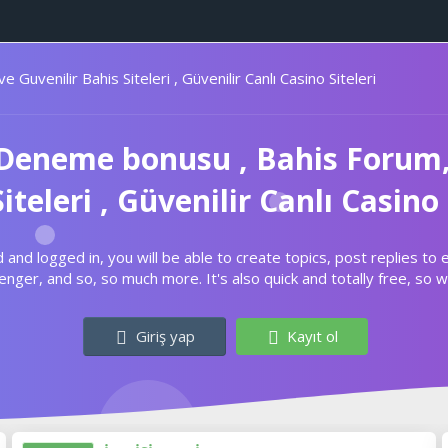
 Deneme bonusu , Bahis Forum,
iteleri , Güvenilir Canlı Casino 
d and logged in, you will be able to create topics, post replies to
ger, and so, so much more. It's also quick and totally free, so w
Giriş yap
Kayıt ol