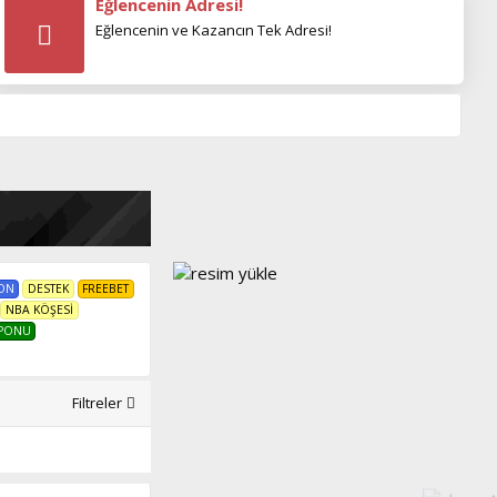
Eğlencenin Adresi!
Eğlencenin ve Kazancın Tek Adresi!
ON
DESTEK
FREEBET
NBA KÖŞESİ
PONU
Filtreler