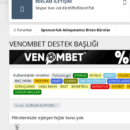
REKLAM İLETİŞİM
Skype: live:.cid.d3c05fb0f2ecd758
Forumlar
Sponsorluk Anlaşmamız Biten Bürolar
VENOMBET DESTEK BAŞLIĞI
Kullanılabilir önekler:
Tümünü gör
ETKİNLİK
BONUS
HABER
EĞLENC
MAÇ YAYINI
FREESPIN
ANKET
CASİNO
TWİTTER ETKİNLİK
GÜNCEL ADRE
SONUÇLANDI
CANLI BAHİS
BİLET
BASKETBOL
KARİKATÜR
SOHBET
K
GÜNÜN MAÇLARI
Önek:
GÜNÜN KUPONU
Filtrelerinizle eşleşen hiçbir konu yok.