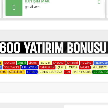
İLETİŞİM MAİL
gmail.com
E
DUYURU
ÖNERİ
ŞİKAYET
YARDIM
KAZANDI
KAYBETTİ
ROLLİNG
PROMOSY
S
SON DAKİKA
HIZLI ÇEKİM
CANLI YAYIN
ÇEKİLİŞ
MÜZİK
PAPARA
MUHABBET
RİPTO
SÜRESİ BİTTİ
FUTBOL
DENEME BONUSU
FİLM
HAPPY HOURS
GÜNÜN KU