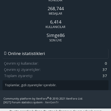
KONULAR
268,744
MESAJLAR
6,414
KULLANICILAR
Simge86
SON ÜYE
Online istatistikleri
Çevrim içi kullanıcılar
0
Çevrim içi ziyaretçiler
37
Toplam ziyaretçi
37
Toplamlar, gizli ziyaretçiler içerebilir.
®
Community platform by XenForo
© 2010-2021 XenForo Ltd.
[XGT] Forum statistics system
- XenGenTr
XenForo 2 Türkçe eTiKeT™ 2020