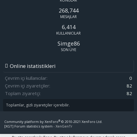
KONULAR
268,744
MESAJLAR
6,414
KULLANICILAR
Simge86
SON ÜYE
Online istatistikleri
Çevrim içi kullanıcılar
0
Çevrim içi ziyaretçiler
82
Toplam ziyaretçi
82
Toplamlar, gizli ziyaretçiler içerebilir.
®
Community platform by XenForo
© 2010-2021 XenForo Ltd.
[XGT] Forum statistics system
- XenGenTr
XenForo 2 Türkçe eTiKeT™ 2020