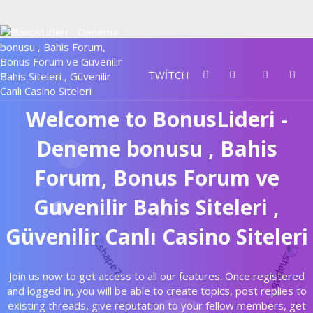
Forumlar
TWİTCH
Welcome to BonusLideri -
Deneme bonusu , Bahis
Forum, Bonus Forum ve
Guvenilir Bahis Siteleri ,
Güvenilir Canlı Casino Siteleri
Join us now to get access to all our features. Once registered
and logged in, you will be able to create topics, post replies to
existing threads, give reputation to your fellow members, get