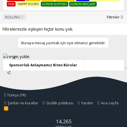
FİLM
HAPPY HOURS
GÜNÜN KUPONU
GÜNÜN MAÇLARI
ROLLİNG
Filtreler
Filtrelerinizle eşleşen hiçbir konu yok.
Buraya mesaj yazmak için üye olmanız gereklidir.
Sponsorluk Anlaşmamız Biten Bürolar
Türkçe (TR)
Şartlar ve kurallar
Gizlilik politikası
Yardım
Ana sayfa
R
S
S
14,265