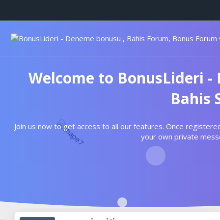
Welcome to BonusLideri -
Bahis S
Join us now to get access to all our features. Once registere
your own private messen