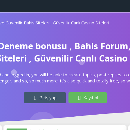
 Deneme bonusu , Bahis Forum,
iteleri , Güvenilir Canlı Casino 
d and logged in, you will be able to create topics, post replies to
ger, and so, so much more. It's also quick and totally free, so w
Giriş yap
Kayıt ol