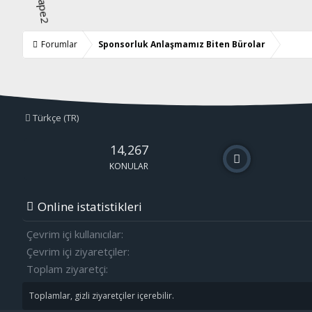
Forumlar
Sponsorluk Anlaşmamız Biten Bürolar
Türkçe (TR)
14,267
KONULAR
Online istatistikleri
Çevrim içi kullanıcılar
Çevrim içi ziyaretçiler
Toplam ziyaretçi
Toplamlar, gizli ziyaretçiler içerebilir.