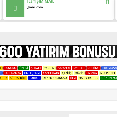
İLETİŞİM MAİL
gmail.com
E
DUYURU
ÖNERİ
ŞİKAYET
YARDIM
KAZANDI
KAYBETTİ
ROLLİNG
PROMOSY
S
SON DAKİKA
HIZLI ÇEKİM
CANLI YAYIN
ÇEKİLİŞ
MÜZİK
PAPARA
MUHABBET
RİPTO
SÜRESİ BİTTİ
FUTBOL
DENEME BONUSU
FİLM
HAPPY HOURS
GÜNÜN KU