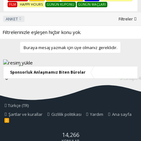
FİLM
HAPPY HOURS
GÜNÜN KUPONU
GÜNÜN MAÇLARI
ANKET
Filtreler
Filtrelerinizle eşleşen hiçbir konu yok.
Buraya mesaj yazmak için üye olmanız gereklidir.
Sponsorluk Anlaşmamız Biten Bürolar
Türkçe (TR)
Şartlar ve kurallar
Gizlilik politikası
Yardım
Ana sayfa
R
S
S
14,266