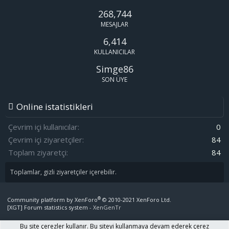
268,744
MESAJLAR
6,414
KULLANICILAR
Simge86
SON ÜYE
Online istatistikleri
Çevrim içi kullanıcılar
0
Çevrim içi ziyaretçiler
84
Toplam ziyaretçi
84
Toplamlar, gizli ziyaretçiler içerebilir.
®
Community platform by XenForo
© 2010-2021 XenForo Ltd.
[XGT] Forum statistics system
- XenGenTr
XenForo 2 Türkçe eTiKeT™ 2020
Bu site çerezler kullanır. Bu siteyi kullanmaya devam ederek çerez