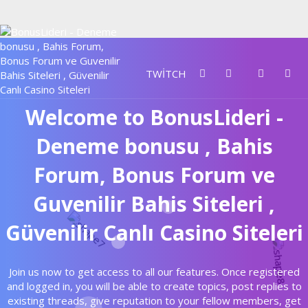
Forumlar
TWİTCH
Welcome to BonusLideri -
Deneme bonusu , Bahis
Forum, Bonus Forum ve
Guvenilir Bahis Siteleri ,
Güvenilir Canlı Casino Siteleri
Join us now to get access to all our features. Once registered
and logged in, you will be able to create topics, post replies to
existing threads, give reputation to your fellow members, get