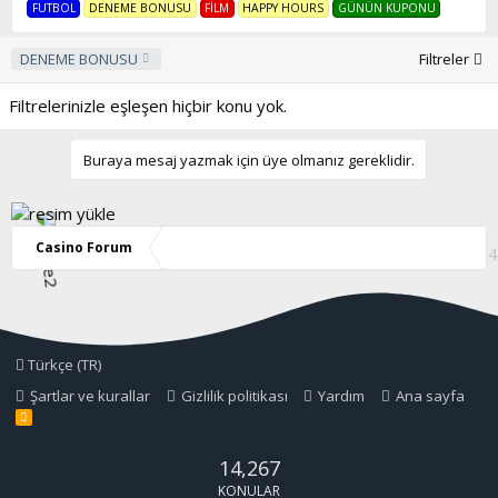
FUTBOL
DENEME BONUSU
FİLM
HAPPY HOURS
GÜNÜN KUPONU
DENEME BONUSU
Filtreler
Filtrelerinizle eşleşen hiçbir konu yok.
Buraya mesaj yazmak için üye olmanız gereklidir.
Casino Forum
Türkçe (TR)
Şartlar ve kurallar
Gizlilik politikası
Yardım
Ana sayfa
R
S
S
14,267
KONULAR