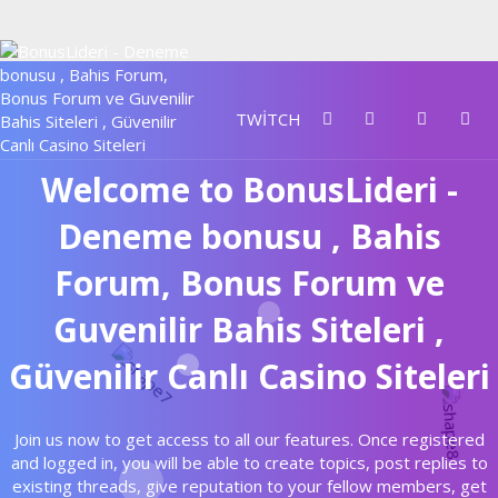
Forumlar
TWİTCH
Welcome to BonusLideri -
Deneme bonusu , Bahis
Forum, Bonus Forum ve
Guvenilir Bahis Siteleri ,
Güvenilir Canlı Casino Siteleri
Join us now to get access to all our features. Once registered
and logged in, you will be able to create topics, post replies to
existing threads, give reputation to your fellow members, get