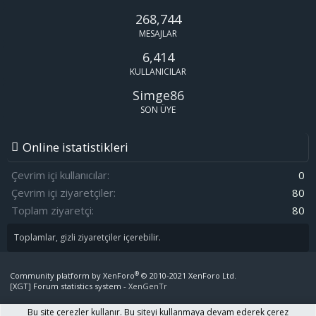
268,744
MESAJLAR
6,414
KULLANICILAR
Simge86
SON ÜYE
Online istatistikleri
Çevrim içi kullanıcılar
0
Çevrim içi ziyaretçiler
80
Toplam ziyaretçi
80
Toplamlar, gizli ziyaretçiler içerebilir.
®
Community platform by XenForo
© 2010-2021 XenForo Ltd.
[XGT] Forum statistics system
- XenGenTr
XenForo 2 Türkçe eTiKeT™ 2020
Bu site çerezler kullanır. Bu siteyi kullanmaya devam ederek çerez