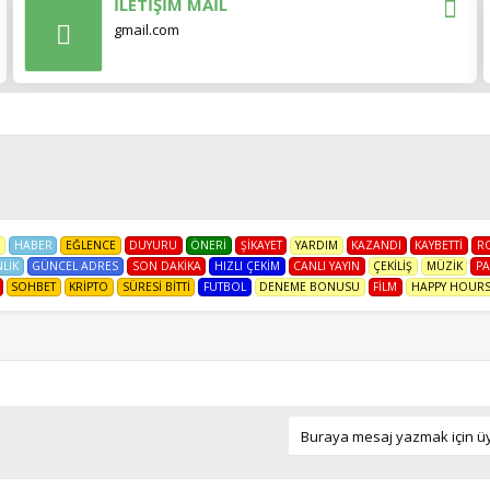
İLETİŞİM MAİL
gmail.com
S
HABER
EĞLENCE
DUYURU
ÖNERİ
ŞİKAYET
YARDIM
KAZANDI
KAYBETTİ
R
NLİK
GÜNCEL ADRES
SON DAKİKA
HIZLI ÇEKİM
CANLI YAYIN
ÇEKİLİŞ
MÜZİK
P
SOHBET
KRİPTO
SÜRESİ BİTTİ
FUTBOL
DENEME BONUSU
FİLM
HAPPY HOUR
Buraya mesaj yazmak için üy