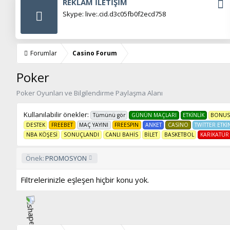
REKLAM İLETİŞİM
Skype: live:.cid.d3c05fb0f2ecd758
Forumlar
Casino Forum
Poker
Poker Oyunları ve Bilgilendirme Paylaşma Alanı
Kullanılabilir önekler:
Tümünü gör
GÜNÜN MAÇLARI
ETKİNLİK
BONU
DESTEK
FREEBET
MAÇ YAYINI
FREESPIN
ANKET
CASİNO
TWİTTER ETKİ
NBA KÖŞESİ
SONUÇLANDI
CANLI BAHİS
BİLET
BASKETBOL
KARİKATÜR
Önek:
PROMOSYON
Filtrelerinizle eşleşen hiçbir konu yok.