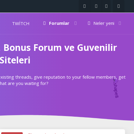
Forumlar
Neler yeni
TWİTCH
 Bonus Forum ve Guvenilir
Siteleri
 existing threads, give reputation to your fellow members, get
hat are you waiting for?