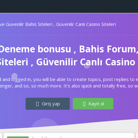
 Deneme bonusu , Bahis Forum,
iteleri , Güvenilir Canlı Casino 
d and logged in, you will be able to create topics, post replies to
ger, and so, so much more. It's also quick and totally free, so w
Giriş yap
Kayıt ol