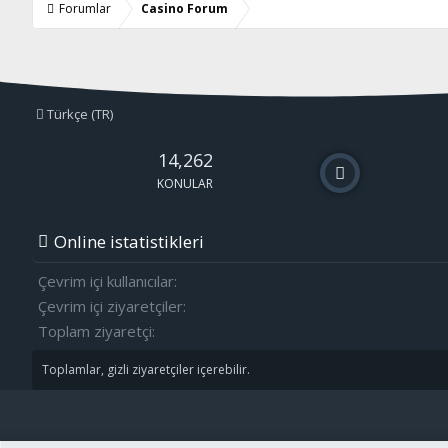
Forumlar
Casino Forum
Türkçe (TR)
14,262
KONULAR
Online istatistikleri
Çevrim içi kullanıcılar
Çevrim içi ziyaretçiler
Toplam ziyaretçi
Toplamlar, gizli ziyaretçiler içerebilir.