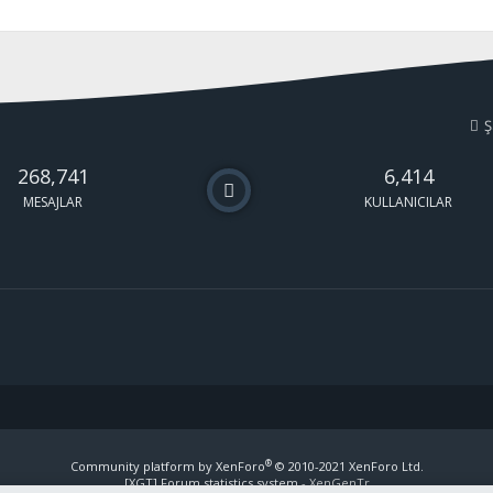
Ş
268,741
6,414
MESAJLAR
KULLANICILAR
®
Community platform by XenForo
© 2010-2021 XenForo Ltd.
[XGT] Forum statistics system
- XenGenTr