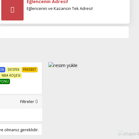
Eğlencenin Adresi!
Eğlencenin ve Kazancın Tek Adresi!
ON
DESTEK
FREEBET
NBA KÖŞESİ
PONU
Filtreler
e olmanız gereklidir.