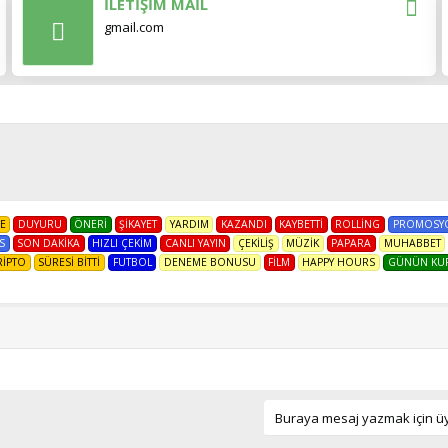
İLETİŞİM MAİL
gmail.com
E
DUYURU
ÖNERİ
ŞİKAYET
YARDIM
KAZANDI
KAYBETTİ
ROLLİNG
PROMOSY
S
SON DAKİKA
HIZLI ÇEKİM
CANLI YAYIN
ÇEKİLİŞ
MÜZİK
PAPARA
MUHABBET
RİPTO
SÜRESİ BİTTİ
FUTBOL
DENEME BONUSU
FİLM
HAPPY HOURS
GÜNÜN KU
Buraya mesaj yazmak için üy