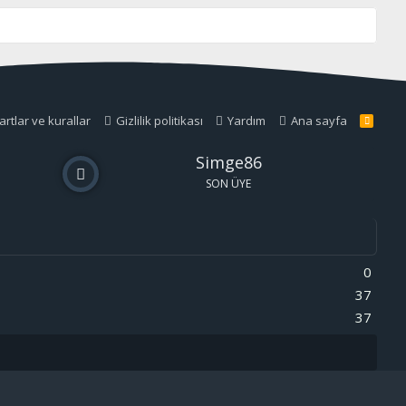
artlar ve kurallar
Gizlilik politikası
Yardım
Ana sayfa
R
S
S
Simge86
SON ÜYE
0
37
37