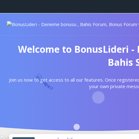
Welcome to BonusLideri -
Bahis S
Join us now to get access to all our features. Once registere
your own private messen