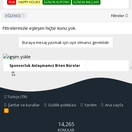
FİLM
HAPPY HOURS
GÜNÜN KUPONU
GÜNÜN MAÇLARI
EĞLENCE
Filtreler
Filtrelerinizle eşleşen hiçbir konu yok.
Buraya mesaj yazmak için üye olmanız gereklidir.
Sponsorluk Anlaşmamız Biten Bürolar
Türkçe (TR)
Şartlar ve kurallar
Gizlilik politikası
Yardım
Ana sayfa
R
S
S
14,265
KONULAR