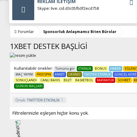
REKLAM İLETİŞİM
Skype: live:.cid.d3c05fb0f2ecd758
Forumlar
Sponsorluk Anlaşmamız Biten Bürolar
1XBET DESTEK BAŞLİGİ
Kullanılabilir önekler:
Tümünü gör
ETKİNLİK
BONUS
HABER
EĞLENC
MAÇ YAYINI
FREESPIN
ANKET
CASİNO
TWİTTER ETKİNLİK
GÜNCEL ADRE
SONUÇLANDI
CANLI BAHİS
BİLET
BASKETBOL
KARİKATÜR
SOHBET
K
GÜNÜN MAÇLARI
Önek:
TWİTTER ETKİNLİK
Filtrelerinizle eşleşen hiçbir konu yok.