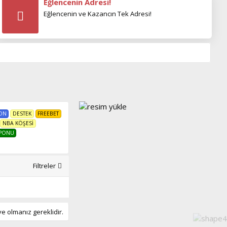
Eğlencenin Adresi!
Eğlencenin ve Kazancın Tek Adresi!
ON
DESTEK
FREEBET
NBA KÖŞESİ
PONU
Filtreler
e olmanız gereklidir.