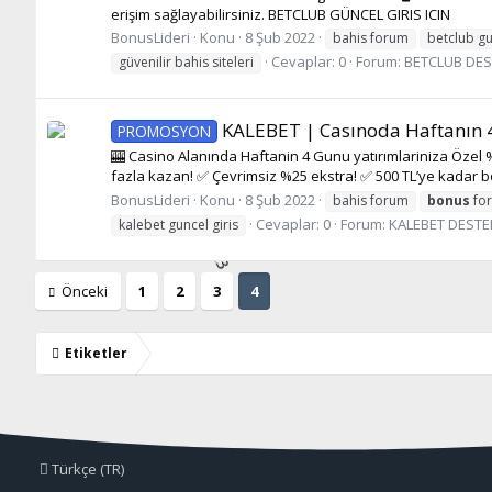
erişim sağlayabilirsiniz. BETCLUB GÜNCEL GIRIS ICIN
BonusLideri
Konu
8 Şub 2022
bahis forum
betclub gu
Cevaplar: 0
Forum:
BETCLUB DE
güvenilir bahis siteleri
KALEBET | Casınoda Haftanın
PROMOSYON
🎰 Casino Alanında Haftanin 4 Gunu yatırımlariniza Özel
fazla kazan! ✅ Çevrimsiz %25 ekstra! ✅ 500 TL’ye kadar bo
BonusLideri
Konu
8 Şub 2022
bahis forum
bonus
fo
Cevaplar: 0
Forum:
KALEBET DESTE
kalebet guncel giris
Önceki
1
2
3
4
Etiketler
Türkçe (TR)