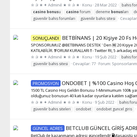
✮ ✰ ✬ ✦ Adminé ★ ✮ ✰ ✬
Konu
28 Mar 2022
bahis f
casino
bonus
u
casino
forum
deneme
bonus
ları
d
Cevaplar
güvenilir bahis forumları
güvenilir bahis sitesi
BETBİNANS | 20 Kişiye 20 Fs H
SONUÇLANDI
SPONSORUMUZ @BETBINANS DESTEK ' Den 🆓 20 Kişiye 20 
KATILABİLİR. ❗FORUM KURALLARI ❗ - Twitter Rt, 5 arkadaş etik
✮ ✰ ✬ ✦ Adminé ★ ✮ ✰ ✬
Konu
19 Şub 2022
bahis fo
Cevaplar: 77
Forum:
Sponsorlarımız
güvenilir bahis sitesi
ONDOBET | %100 Casino Hoş 
PROMOSYON
1500 TL Casino Hoş Geldin Bonusu 1-Minimumum 100₺ yatırı
olduğunuz bonusun 40 katı kadar oyunlara katılım sağlama
✮ ✰ ✬ ✦ Adminé ★ ✮ ✰ ✬
Konu
9 Şub 2022
bahis for
güvenilir bahis siteleri
ondobet
ondobet guncel giris
BETCLUB GÜNCEL GİRİŞ ADRE
GÜNCEL ADRES
BetClub ile kazanmanın adresi güncellendi! 🖥Masaüstü sit