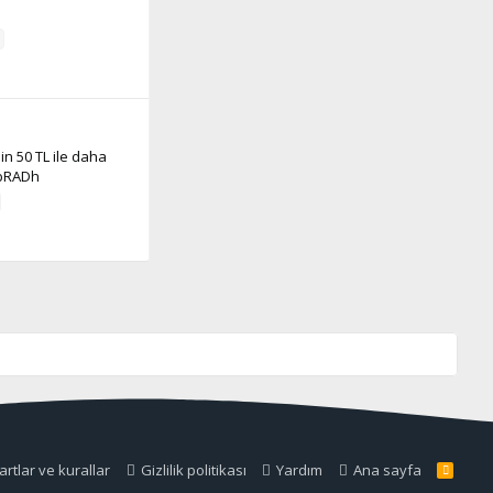
n 50 TL ile daha
gbRADh
artlar ve kurallar
Gizlilik politikası
Yardım
Ana sayfa
R
S