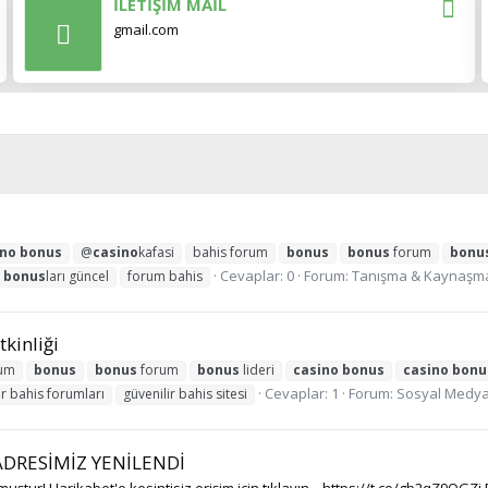
İLETİŞİM MAİL
gmail.com
ino
bonus
@
casino
kafasi
bahis forum
bonus
bonus
forum
bonu
Cevaplar: 0
Forum:
Tanışma & Kaynaşm
e
bonus
ları güncel
forum bahis
kinliği
rum
bonus
bonus
forum
bonus
lideri
casino
bonus
casino
bonu
Cevaplar: 1
Forum:
Sosyal Medya E
ir bahis forumları
güvenilir bahis sitesi
ADRESİMİZ YENİLENDİ
uştur! Harikabet'e kesintisiz erişim için tıklayın... https://t.co/gb2qZ9OGZ