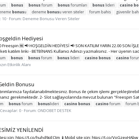
orum
bonus
bonus
forum
bonus
forumları
bonus
lideri
casino
bo
eneme
bonus
u
deneme
bonus
u veren siteler
forum bahis
güvenilir bah
: 10
Forum:
Deneme Bonusu Veren Siteler
oşgeldin Hediyesi
Freespin 🆓 📢 HOŞGELDİN HEDİYESİ 📢 SON KATILIM YARIN 22.00 SON İŞ
eti katılım linki - BETBİNANS Kullanıcı Adınızı yazmalısınız. - Her üyenin sade
rum
bonus
bonus
forum
bonus
lideri
casino
bonus
casino
foru
ın Etkinlik Alanı
Geldin Bonusu
mlarınıza faydalanabilmektesiniz. Bonus ile çekim işlemi gerçekleştirebil
nız gerekmektedir. 2- Slot sağlayıcılarında mevcut bulunan "Freespin Satı
um
bonus
forum
bonus
lideri
casino
bonus
casino
forum
forum 
Cevaplar: 0
Forum:
ONDOBET DESTEK
SİMİZ YENİLENDİ
esi için: htps://t.co/huhd9pECtm 📱Mobil site için: htps://t.co/VoGzexHAb