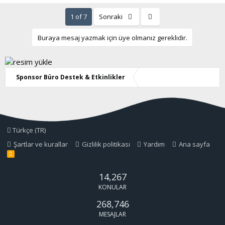
Son
1 of 7
Sonraki
Buraya mesaj yazmak için üye olmanız gereklidir.
Sponsor Büro Destek & Etkinlikler
Türkçe (TR)
Şartlar ve kurallar
Gizlilik politikası
Yardım
Ana sayfa
R
S
S
14,267
KONULAR
268,746
MESAJLAR