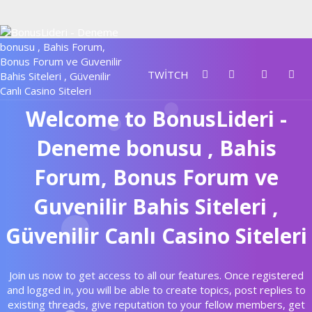
Forumlar
TWİTCH
Welcome to BonusLideri -
Deneme bonusu , Bahis
Forum, Bonus Forum ve
Guvenilir Bahis Siteleri ,
Güvenilir Canlı Casino Siteleri
Join us now to get access to all our features. Once registered
and logged in, you will be able to create topics, post replies to
existing threads, give reputation to your fellow members, get