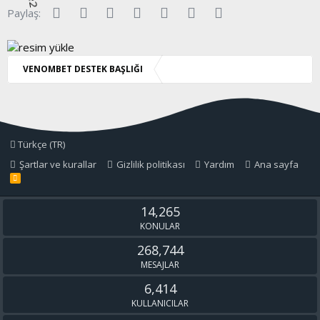
Facebook
Twitter
Reddit
Pinterest
Tumblr
WhatsApp
E-posta
Paylaş:
VENOMBET DESTEK BAŞLIĞI
Türkçe (TR)
Şartlar ve kurallar
Gizlilik politikası
Yardım
Ana sayfa
R
S
S
14,265
KONULAR
268,744
MESAJLAR
6,414
KULLANICILAR