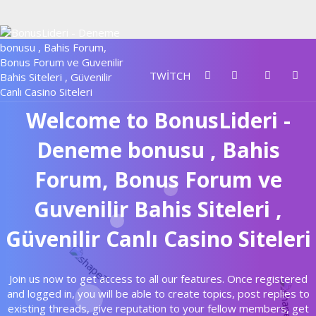
Forumlar
TWİTCH
Welcome to BonusLideri -
Deneme bonusu , Bahis
Forum, Bonus Forum ve
Guvenilir Bahis Siteleri ,
Güvenilir Canlı Casino Siteleri
Join us now to get access to all our features. Once registered
and logged in, you will be able to create topics, post replies to
existing threads, give reputation to your fellow members, get