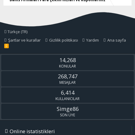
Türkçe (TR)
Şartlar ve kurallar
Gizlilik politikası
Yardım
Ana sayfa
R
S
S
14,268
KONULAR
268,747
MESAJLAR
6,414
KULLANICILAR
Simge86
SON ÜYE
Online istatistikleri