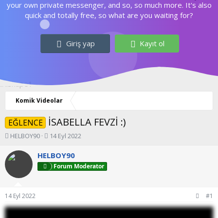
your own private messenger, and so, so much more. It's also
quick and totally free, so what are you waiting for?
Giriş yap
Kayıt ol
Komik Videolar
İSABELLA FEVZİ :)
EĞLENCE
K
B
HELBOY90
14 Eyl 2022
o
a
n
ş
HELBOY90
b
l
Forum Moderator
u
a
y
n
u
g
14 Eyl 2022
#1
b
ı
a
ç
ş
t