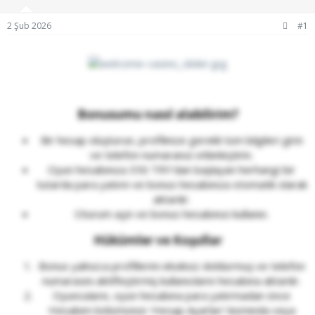
b
ı
e
a
ç
r
2 Şub 2026
#1
ş
t
l
a
a
r
t
i
a
h
n
i
Bonusumu nasıl alabilirim?​
Bir hesap oluşturun, profilinize gerekli tüm bilgileri girin
ve telefon numaranızı etkinleştirin.​
Oyun hesabınıza 350 TRY'dan başlayan herhangi bir
tutarda para yatırın ve bonus hesabınıza otomatik olarak
aktarılır.​
Oturum açın ve bonus hesabınızı kullanın.​
Hükümler ve Koşullar​
Bonus yalnızca profillerini eksiksiz doldurmuş ve telefon
numarasını aktifleştirmiş kullanıcıların hesabına aktarılır.​
Oyuncuların, oyun hesabına para yatırmadan önce
Hesabım bölümünün 'Hesap Ayarları' kısmında veya