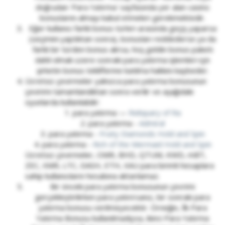
doğrudan 'Para Yatırma' sayfasında yer alan casino
bonuslarını almayı kabul etmeleri gerekmektedir.​
Eğer kullanıcı farklı bonus türleri arasında geçiş yaparsa
(seçimini yaptıktan sonra), bonusları reddederse ya da
farklı bir türden bonus alırsa, hoş geldin bonus paketi
dahil olmak üzere sonraki para yatırma işlemleri için
şirketin bonus tekliflerine katılma hakkını kaybeder.​
Ücretsiz çevirmeler yalnızca para yatırma bonusunun
çevirimi tamamlandıktan sonra verilir ve aşağıdaki
oyunlarda kullanılabilir:
1. para yatırma —
Reliquary of Ra
2. para yatırma -
Admiral
3. para yatırma -
Fruity Diamonds Hold and Spin
4. para yatırma -
Rich of the Mermaid Hold and Spin
Ücretsiz çevirmeler, OMR, BHD, QTUM, KWD, mBT,
ZEC, XMR, LTC, DASH, ETH, XAU para birimli hesaplara
sahip kullanıcıların hesabına aktarılamaz.
Bir önceki para yatırma bonusunun çevrimi
gerçekleştirilirken para yatırırsanız, bir sonraki para
yatırma bonusu verilmeyecektir. Örneğin, İlk Para
Yatırma Bonusu kullanılmadıysa, ikinci Para Yatırma