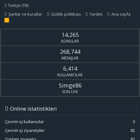
Türkçe (TR)
Şartlar ve kurallar
Gizlilik politikası
Yardım
Ana sayfa
R
S
S
14,265
KONULAR
268,744
MESAJLAR
6,414
KULLANICILAR
Simge86
SON ÜYE
Online istatistikleri
Çevrim içi kullanıcılar
0
Çevrim içi ziyaretçiler
82
Toplam ziyaretçi
82