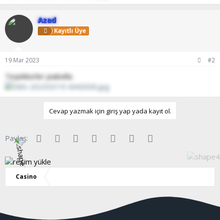
l
a
a
r
Azad
t
i
Kayıtlı Üye
a
h
n
i
19 Mar 2023
#2
Teşekkürler piabella
Cevap yazmak için giriş yap yada kayıt ol.
Facebook
Twitter
Reddit
Pinterest
Tumblr
WhatsApp
E-posta
Paylaş:
Casino