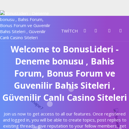
Forumlar
TWİTCH
Welcome to BonusLideri -
Deneme bonusu , Bahis
Forum, Bonus Forum ve
Guvenilir Bahis Siteleri ,
Güvenilir Canlı Casino Siteleri
Join us now to get access to all our features. Once registered
and logged in, you will be able to create topics, post replies to
existing threads, give reputation to your fellow members, get