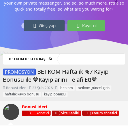
your own private messenger, and so, so much more. It's also
quick and totally free, so what are you waiting for?
Giriş yap
Kayıt ol
BETKOM DESTEK BAŞLIĞI
BETKOM Haftalık %7 Kayıp
PROMOSYON
Bonusu ile 💙Kayıplarını Telafi Et!💙
K
B
E
BonusLideri
23 Şub 2026
betkom
betkom güncel giris
o
a
t
haftalik kayip bonusu
kayıp bonusu
n
ş
i
b
l
k
BonusLideri
u
a
e
y
n
Yönetici
t
Site Sahibi
Forum Yönetici
u
g
l
b
ı
e