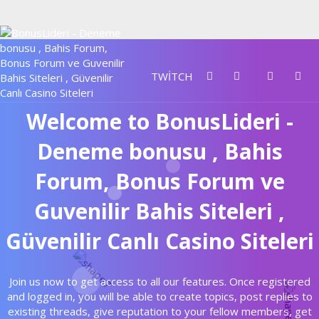
Forumlar
TWİTCH
Welcome to BonusLideri -
Deneme bonusu , Bahis
Forum, Bonus Forum ve
Guvenilir Bahis Siteleri ,
Güvenilir Canlı Casino Siteleri
Join us now to get access to all our features. Once registered
and logged in, you will be able to create topics, post replies to
existing threads, give reputation to your fellow members, get