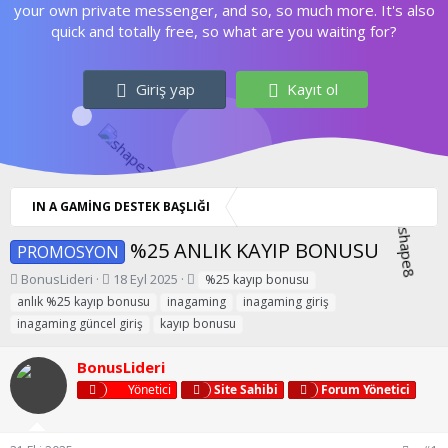
your own private messenger, and so, so much more. It's also
quick and totally free, so what are you waiting for?
Giriş yap
Kayıt ol
IN A GAMİNG DESTEK BAŞLIĞI
%25 ANLIK KAYIP BONUSU
PROMOSYON
K
B
E
BonusLideri
18 Eyl 2025
%25 kayıp bonusu
o
a
t
anlık %25 kayıp bonusu
inagaming
inagaming giriş
n
ş
i
inagaming güncel giriş
kayıp bonusu
b
l
k
u
a
e
BonusLideri
y
n
t
u
g
l
Yönetici
Site Sahibi
Forum Yönetici
b
ı
e
a
ç
r
ş
t