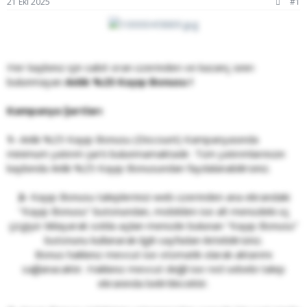
21 Eki 2025
#1
l
a
a
r
t
i
a
h
n
i
Her kaybınız için sabit oran üzerinden ve kazanç sınırı
bulunmayan
Anlık %25 Kayıp Bonusu !
Kampanya Şartları
1-
Anlık %25 Kayıp Bonusu (Discount) Kampanyasında
minimum yatırım şartı bulunmamaktadır. Tüm yatırımlarınızın
kaybında Anlık %25 Kayıp Bonusundan faydalanabilirsiniz.
2-
Kayıp Bonusu taleplerinizi web üzerinden ana ekrandaki
‘’Kayıp Bonusu’’ butonundan, mobilden ise alt menüdeki üç
çizgiye tıklayarak solda açılan menüde bulunan ‘’Kayıp Bonusu’’
butonunu kullanarak ilgili sayfadan iletebilirsiniz.
Bonus hakkınız mevcut ise otomatik olarak aktarımı
sağlanacaktır. Hakkınız mevcut değil ise red sebebi talep
ekranında belirtilecektir.