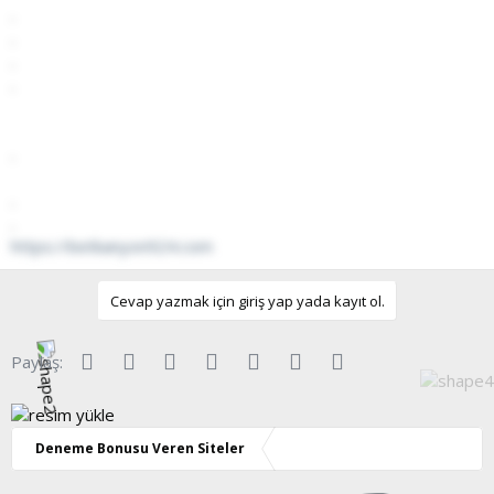
l
a
.
a
r
.
t
i
.
a
h
.
n
i
.
.
.
https://betkanyon924.com
Cevap yazmak için giriş yap yada kayıt ol.
Facebook
Twitter
Reddit
Pinterest
Tumblr
WhatsApp
E-posta
Paylaş:
Deneme Bonusu Veren Siteler